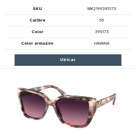
SKU
MK2199395173
Calibre
55
Color
395173
Color armazón
HAVANA
Ubicar