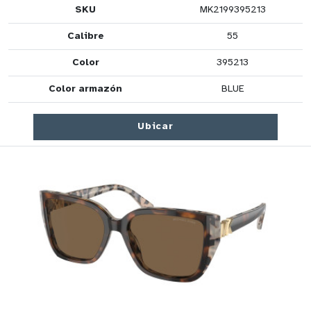
SKU
MK2199395213
Calibre
55
Color
395213
Color armazón
BLUE
Ubicar