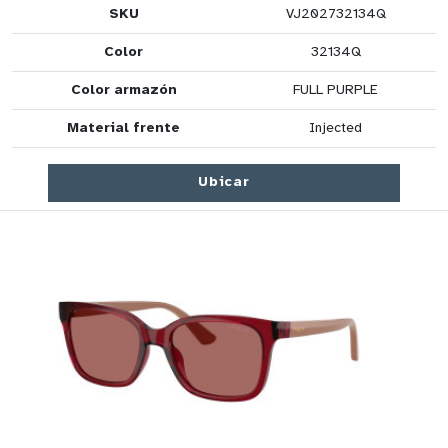
SKU
VJ202732134Q
Color
32134Q
Color armazón
FULL PURPLE
Material frente
Injected
Ubicar