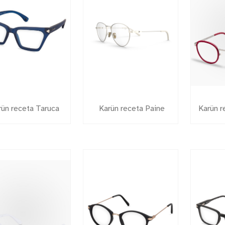
rün receta Taruca
Karün receta Paine
Karün 