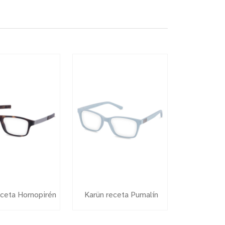
eceta Hornopirén
Karün receta Pumalín