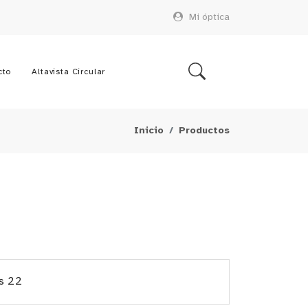
Mi óptica
cto
Altavista Circular
Inicio
Productos
os 22