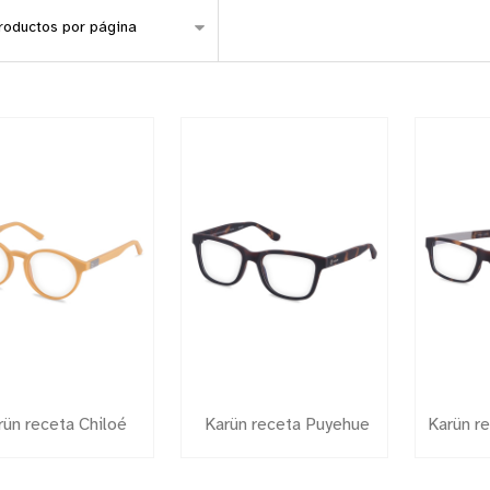
rün receta Chiloé
Karün receta Puyehue
Karün r