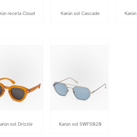
rün receta Cloud
Karün sol Cascade
Karün
arün sol Drizzle
Karün sol SWFS020