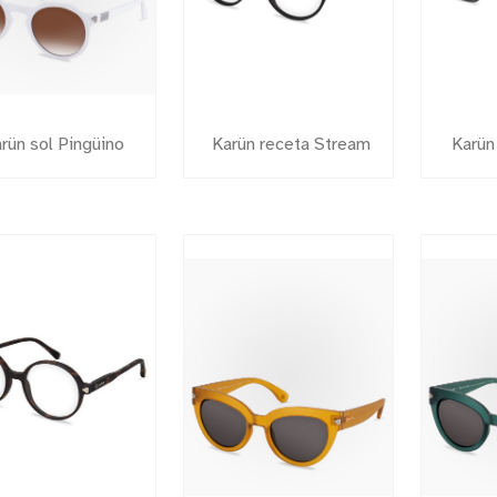
rün sol Pingüino
Karün receta Stream
Karün