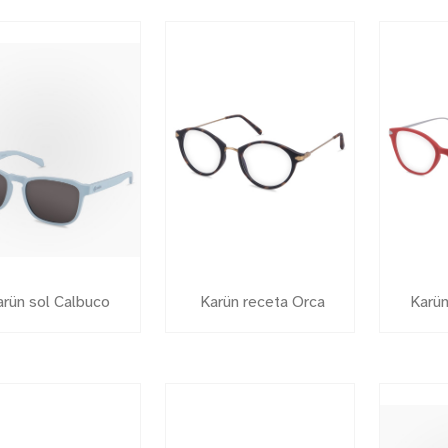
arün sol Calbuco
Karün receta Orca
Karü