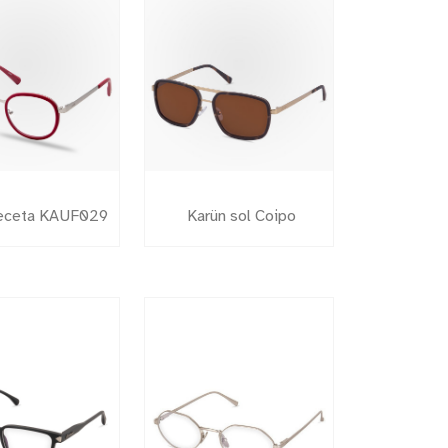
receta KAUF029
Karün sol Coipo