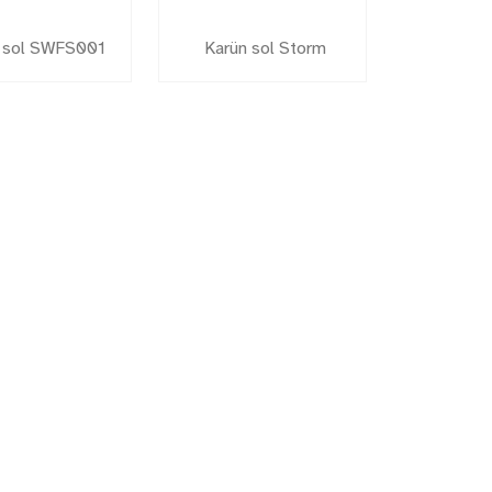
 sol SWFS001
Karün sol Storm